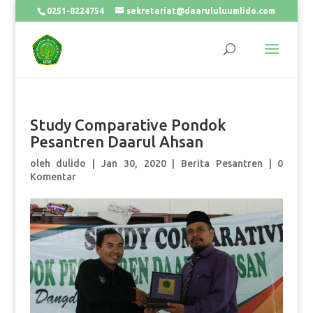
0251-8224754
sekretariat@daarululuumlido.com
Study Comparative Pondok
Pesantren Daarul Ahsan
oleh
dulido
|
Jan 30, 2020
|
Berita Pesantren
|
0
Komentar