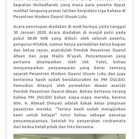
kegiatan Muhadharah, yang mana para peserta dapat
melihat langsung proses latihan berpidato tiga bahasa di
Pesantren Modern Daarul Uluum Lido.
Acara penutupan diadakan di esok harinya, yaitu tanggal
30 Januari 2020. Acara diadakan di masjid putri pada
pukul 08.00 WIB yang diikuti oleh seluruh peserta,
pengurus HISADA, namun hanya perwakilan ketua bagian
dan ketua rayon, asatidz/ah Pondok Pesantren Daarul
Ahsan dan juga Majlis Ri’ayah. Penyampaian yang
pertama disampaikan oleh Ust. Yalet, beliau
menyampaikan penyampaian yang berisi tentang
sejarah Pesantren Modern Daarul Uluum Lido, dan juga
berterima kasih sudah bersilaturahmi ke PM DULIDO.
Kemudian dilanjut oleh perwakilan dewan asatidz
Pondok Pesantren Daarul Ahsan. Beliau berterus terang
bahwa PM DULIDO bukan siapa-siapa mereka, karena
Alm. H. Ahmad Dimyati adalah kakak kelas pimpinan
pesantren mereka. “Terima kasih sudah mengijinkan
kami untuk belajar” tutur beliau sebagai penutup
penyampaiannya. Setelah itu penyerahan cindramata
dari kedua belah pihak dan foto bersama.