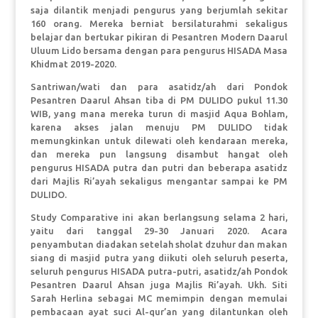
saja dilantik menjadi pengurus yang berjumlah sekitar
160 orang. Mereka berniat bersilaturahmi sekaligus
belajar dan bertukar pikiran di Pesantren Modern Daarul
Uluum Lido bersama dengan para pengurus HISADA Masa
Khidmat 2019-2020.
Santriwan/wati dan para asatidz/ah dari Pondok
Pesantren Daarul Ahsan tiba di PM DULIDO pukul 11.30
WIB, yang mana mereka turun di masjid Aqua Bohlam,
karena akses jalan menuju PM DULIDO tidak
memungkinkan untuk dilewati oleh kendaraan mereka,
dan mereka pun langsung disambut hangat oleh
pengurus HISADA putra dan putri dan beberapa asatidz
dari Majlis Ri’ayah sekaligus mengantar sampai ke PM
DULIDO.
Study Comparative ini akan berlangsung selama 2 hari,
yaitu dari tanggal 29-30 Januari 2020. Acara
penyambutan diadakan setelah sholat dzuhur dan makan
siang di masjid putra yang diikuti oleh seluruh peserta,
seluruh pengurus HISADA putra-putri, asatidz/ah Pondok
Pesantren Daarul Ahsan juga Majlis Ri’ayah. Ukh. Siti
Sarah Herlina sebagai MC memimpin dengan memulai
pembacaan ayat suci Al-qur’an yang dilantunkan oleh