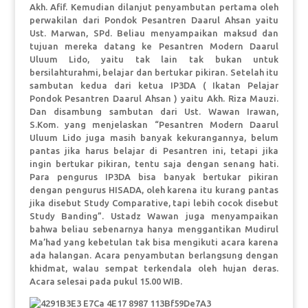
Akh. Afif. Kemudian dilanjut penyambutan pertama oleh
perwakilan dari Pondok Pesantren Daarul Ahsan yaitu
Ust. Marwan, SPd. Beliau menyampaikan maksud dan
tujuan mereka datang ke Pesantren Modern Daarul
Uluum Lido, yaitu tak lain tak bukan untuk
bersilahturahmi, belajar dan bertukar pikiran. Setelah itu
sambutan kedua dari ketua IP3DA ( Ikatan Pelajar
Pondok Pesantren Daarul Ahsan ) yaitu Akh. Riza Mauzi.
Dan disambung sambutan dari Ust. Wawan Irawan,
S.Kom. yang menjelaskan “Pesantren Modern Daarul
Uluum Lido juga masih banyak kekurangannya, belum
pantas jika harus belajar di Pesantren ini, tetapi jika
ingin bertukar pikiran, tentu saja dengan senang hati.
Para pengurus IP3DA bisa banyak bertukar pikiran
dengan pengurus HISADA, oleh karena itu kurang pantas
jika disebut Study Comparative, tapi lebih cocok disebut
Study Banding”. Ustadz Wawan juga menyampaikan
bahwa beliau sebenarnya hanya menggantikan Mudirul
Ma’had yang kebetulan tak bisa mengikuti acara karena
ada halangan. Acara penyambutan berlangsung dengan
khidmat, walau sempat terkendala oleh hujan deras.
Acara selesai pada pukul 15.00 WIB.