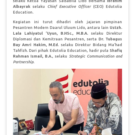
selaku Ketua Yayasan Salsabila Lido bersama
Ibrahim
Albayrak
selaku
Chief Executive Officer
(CEO) Edutolia
Education.
Kegiatan ini turut dihadiri oleh jajaran pimpinan
Pesantren Modern Daarul Uluum Lido, antara lain
Ustzh.
Lala Lahiyatul ’Uyun, B.HSc., M.B.A.
selaku Direktur
Diplomasi dan Kemitraan Pesantren, serta
Dr. Tubagus
Bay Amri Hakim, M.Ed.
selaku Direktur Bidang Ma’had
Tahfizh. Dari pihak Edutolia Education, hadir pula
Shafiq
Rahman Ismail, B.A.
, selaku
Strategic Communication and
Partnership
.