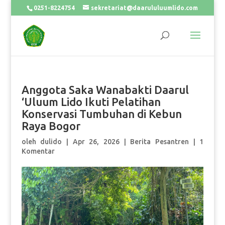
0251-8224754
sekretariat@daarululuumlido.com
Anggota Saka Wanabakti Daarul
‘Uluum Lido Ikuti Pelatihan
Konservasi Tumbuhan di Kebun
Raya Bogor
oleh
dulido
|
Apr 26, 2026
|
Berita Pesantren
|
1
Komentar