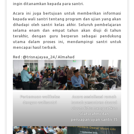
ingin ditanamkan kepada para santri.
Acara ini juga bertujuan untuk memberikan informasi
kepada wali santri tentang program dan ujian yang akan
dihadapi oleh santri kelas akhir. Seluruh pembelajaran
selama enam dan empat tahun akan diuji di tahun
terakhir, dengan guru berperan sebagai pendukung
utama dalam proses ini, mendampingi santri untuk
mencapai hasil terbaik.
Red : @trisnajayaa_24 / Almahad
Pertemuan walikelas
Acara sosialisasi ramah
dengan walisantri
tamah pesantren daarul
uluum lido: menguatkan
silaturahmi dan
persiapan ujian santri 15