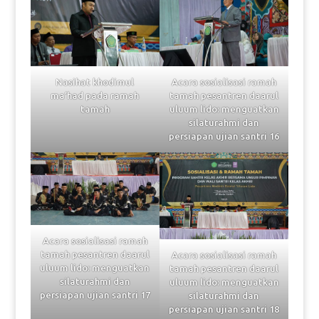
Nasihat khodimul
Acara sosialisasi ramah
ma’had pada ramah
tamah pesantren daarul
tamah
uluum lido: menguatkan
silaturahmi dan
persiapan ujian santri 16
Acara sosialisasi ramah
tamah pesantren daarul
Acara sosialisasi ramah
uluum lido: menguatkan
tamah pesantren daarul
silaturahmi dan
uluum lido: menguatkan
persiapan ujian santri 17
silaturahmi dan
persiapan ujian santri 18