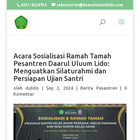
0251-8224754
sekretariat@daarululuumlido.com
Acara Sosialisasi Ramah Tamah
Pesantren Daarul Uluum Lido:
Menguatkan Silaturahmi dan
Persiapan Ujian Santri
oleh
dulido
|
Sep 2, 2024
|
Berita Pesantren
|
0
Komentar