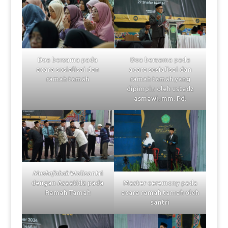
Doa bersama pada
Doa bersama pada
acara sosialisai dan
acara sosialisai dan
ramah tamah
ramah tamah yang
dipimpin oleh ustadz
asmawi, mm. Pd.
Mushafahah
Walisantri
dengan Asaatidz pada
Master ceremony pada
Ramah Tamah
acara ramah tamah oleh
santri