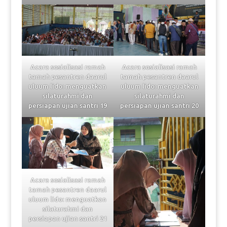
Acara sosialisasi ramah
Acara sosialisasi ramah
tamah pesantren daarul
tamah pesantren daarul
uluum lido: menguatkan
uluum lido: menguatkan
silaturahmi dan
silaturahmi dan
persiapan ujian santri 19
persiapan ujian santri 20
Acara sosialisasi ramah
tamah pesantren daarul
uluum lido: menguatkan
silaturahmi dan
persiapan ujian santri 21